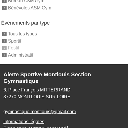
Bureau ASM Gym
Bénévoles ASM Gym
Événements par type
Tous les types
Sportif
Festif
Administratif
Alerte Sportive Montlouis Section
Gymnastique
6, Place François MITTERRAND
37270
MONTLOUIS SUR LOIRE
gymnastique.montlouis@gmail.com
Informations légales