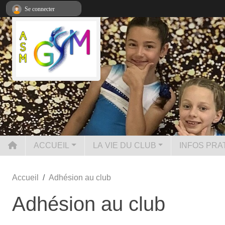
Panneau de gestion des cookies
Se connecter
ACCUEIL
LA VIE DU CLUB
INFOS PRA
Accueil
Adhésion au club
Adhésion au club