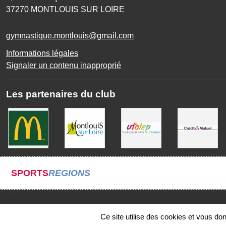
37270
MONTLOUIS SUR LOIRE
gymnastique.montlouis@gmail.com
Informations légales
Signaler un contenu inapproprié
Les partenaires du club
SPORTS
REGIONS
Ce site utilise des cookies et vous do