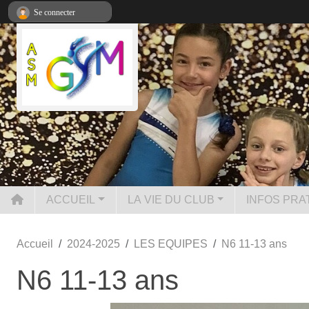
Panneau de gestion des cookies
Se connecter
ACCUEIL
LA VIE DU CLUB
INFOS PRA
Accueil
2024-2025
LES EQUIPES
N6 11-13 ans
N6 11-13 ans