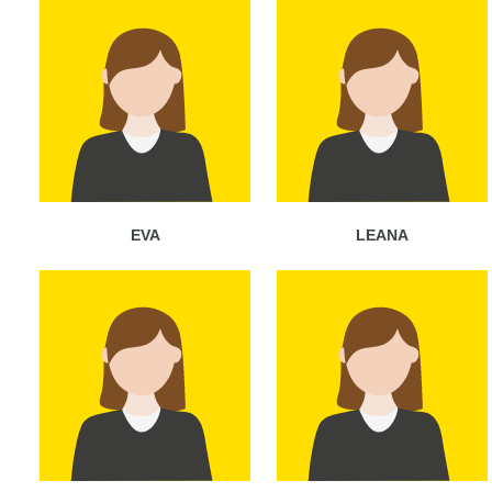
EVA
LEANA