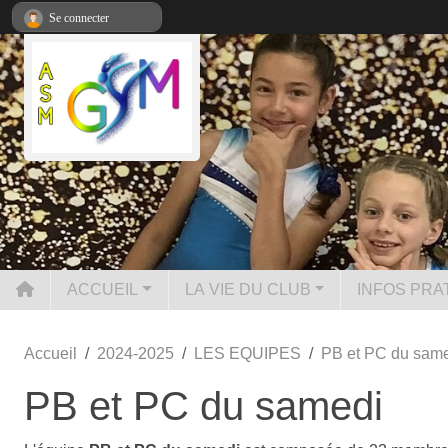
Panneau de gestion des cookies
Se connecter
ACCUEIL
LA VIE DU CLUB
INFOS PRA
Accueil
2024-2025
LES EQUIPES
PB et PC du sam
PB et PC du samedi