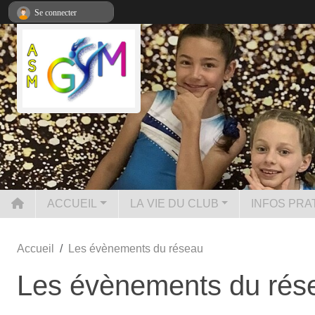
Panneau de gestion des cookies
Se connecter
ACCUEIL
LA VIE DU CLUB
INFOS PRA
Accueil
Les évènements du réseau
Les évènements du rés