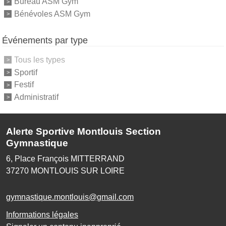
Bureau ASM Gym
Bénévoles ASM Gym
Événements par type
Tous les types
Sportif
Festif
Administratif
Alerte Sportive Montlouis Section
Gymnastique
6, Place François MITTERRAND
37270
MONTLOUIS SUR LOIRE
gymnastique.montlouis@gmail.com
Informations légales