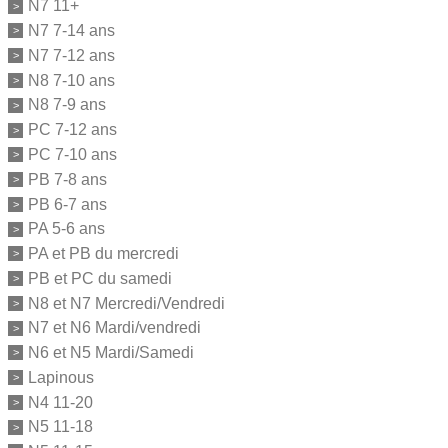
N7 11+
N7 7-14 ans
N7 7-12 ans
N8 7-10 ans
N8 7-9 ans
PC 7-12 ans
PC 7-10 ans
PB 7-8 ans
PB 6-7 ans
PA 5-6 ans
PA et PB du mercredi
PB et PC du samedi
N8 et N7 Mercredi/Vendredi
N7 et N6 Mardi/vendredi
N6 et N5 Mardi/Samedi
Lapinous
N4 11-20
N5 11-18