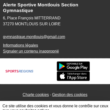
Alerte Sportive Montlouis Section
Gymnastique
6, Place François MITTERRAND
37270
MONTLOUIS SUR LOIRE
gymnastique.montlouis@gmail.com
Informations légales
Signaler un contenu inapproprié
SPORTS
REGIONS
Charte cookies
Gestion des cookies
Ce site utilise des cookies et vous donne le contrôle sur ceux