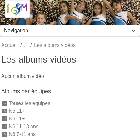
Panneau de gestion des cookies
Accueil
Les albums vidéos
Les albums vidéos
Aucun album vidéo
Albums par équipes
Toutes les équipes
N5 11+
N6 11+
N6 11-13 ans
N6 7-11 ans