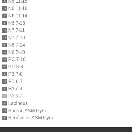
N5 11-15
N6 11-16
N6 11-14
N6 7-13
N7 7-11
N7 7-10
N8 7-14
N8 7-10
PC 7-10
PC 6-8
PB 7-8
PB 6-7
PA 7-8
PA 6-7
Lapinous
Bureau ASM Gym
Bénévoles ASM Gym